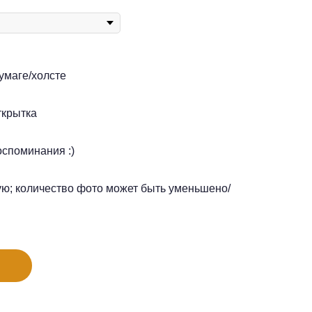
умаге/холсте
ткрытка
оспоминания :)
ую; количество фото может быть уменьшено/