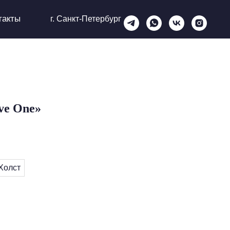
такты
г. Санкт-Петербург
ve One»
Холст