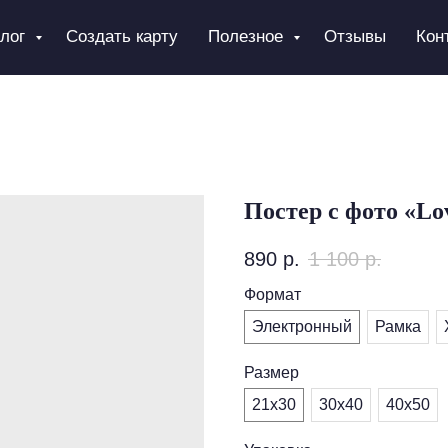
алог
Создать карту
Полезное
Отзывы
Кон
Постер с фото «Lo
890
р.
1 100
р.
Формат
Электронный
Рамка
Размер
21х30
30х40
40х50