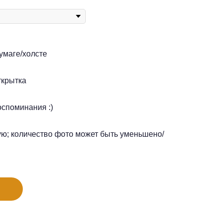
умаге/холсте
ткрытка
оспоминания :)
ую; количество фото может быть уменьшено/