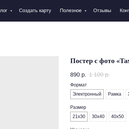
алог
Создать карту
Полезное
Отзывы
Кон
Постер с фото «Та
890
р.
1 100
р.
Формат
Электронный
Рамка
Размер
21х30
30х40
40х50