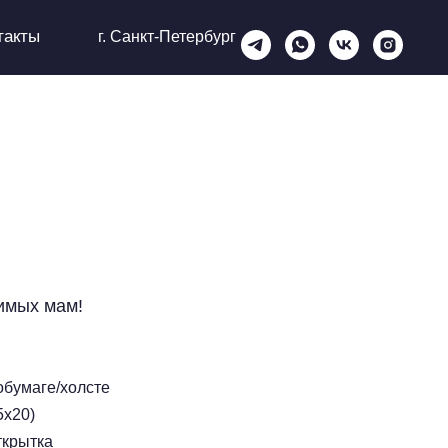
такты
г. Санкт-Петербург
имых мам!
обумаге/холсте
5х20)
ткрытка