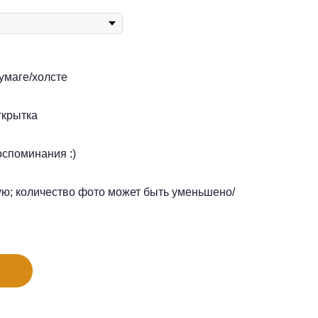
умаге/холсте
ткрытка
оспоминания :)
ую; количество фото может быть уменьшено/