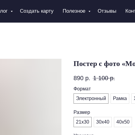
алог
Создать карту
Полезное
Отзывы
Кон
Постер с фото «М
890
р.
1 100
р.
Формат
Электронный
Рамка
Размер
21х30
30х40
40х50